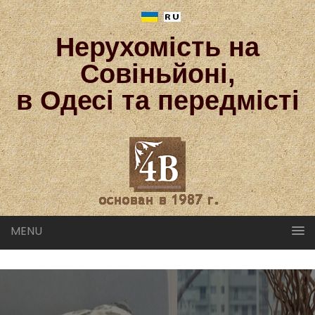
Нерухомість на
Совіньйоні,
в Одесі та передмісті
MENU