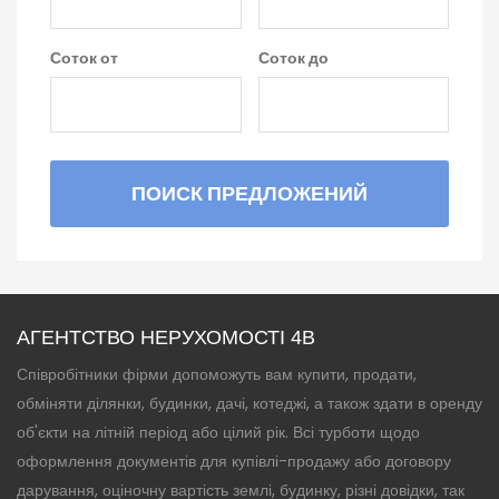
Соток от
Соток до
ПОИСК ПРЕДЛОЖЕНИЙ
АГЕНТСТВО НЕРУХОМОСТІ 4B
Співробітники фірми допоможуть вам купити, продати,
обміняти ділянки, будинки, дачі, котеджі, а також здати в оренду
об'єкти на літній період або цілий рік. Всі турботи щодо
оформлення документів для купівлі-продажу або договору
дарування, оціночну вартість землі, будинку, різні довідки, так