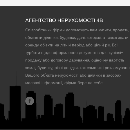
АГЕНТСТВО НЕРУХОМОСТІ 4B
Співробітники фірми допоможуть вам купити, продати,
обміняти ділянки, будинки, дачі, котеджі, а також здати 
оренду об'єкти на літній період або цілий рік. Всі
турботи щодо оформлення документів для купівлі-
продажу або договору дарування, оціночну вартість
землі, будинку, різні довідки, так само як і рекламуван
Вашого об'єкта нерухомості або ділянки в засобах
масової інформації, фірма бере на себе.