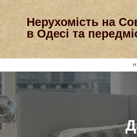
Нерухомість на Со
в Одесі та передмі
Н
Д