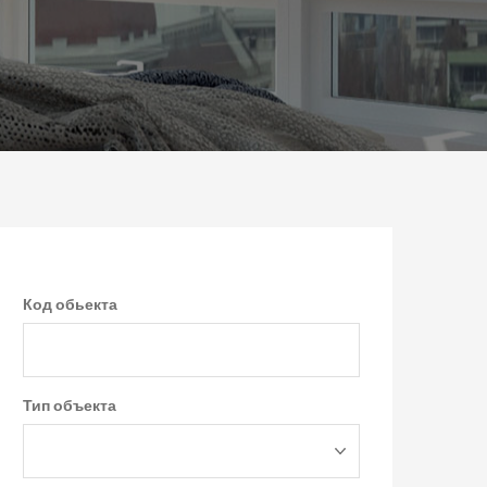
Код обьекта
Тип объекта