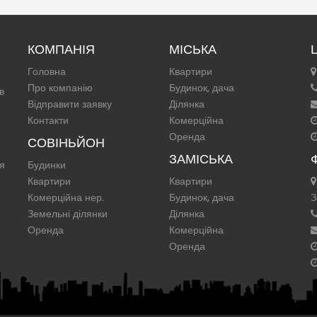
КОМПАНІЯ
МІСЬКА
Головна
Квартири
Про компанію
Будинок, дача
в
Відправити заявку
Ділянка
Контакти
Комерційна
Оренда
СОВІНЬЙОН
ЗАМІСЬКА
ня
Будинки
Квартири
Квартири
Комерційна нер.
Будинок, дача
З
Земельні ділянки
Ділянка
Оренда
Комерційна
Оренда