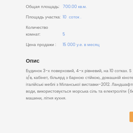
Общая площадь:
700.00 кв.м.
Площадь участка:
10 соток .
Количество
комнат:
5
Цена продажи :
15 000 у.е. в месяц
Опис
Будинок 3-х поверховий, 4-х рівневий, на 10 сотках. S 
з/в, кабінет, більярд з барною стійкою, домашній кіно
італійські меблі з Міланської виставки-2012. Ландш
води, використовується морська сіль та електроліти 
машини, літня кухня.