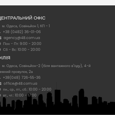
ЦЕНТРАЛЬНИЙ ОФІС
м. Одеса, Совіньйон 1, КП - 1
+38 (0482) 36-01-06
agency@4B.com.ua
Пон - Пт: 9:00 - 20:00
Сб - Вс: 10:00 - 20:00
ФІЛІЯ
м. Одеса, Совіньйон-2 (біля вантажного в'їзду), 4-й
емний провулок, 2а
+38(048) 726-55-36
office@4B.com.ua
пн., ср., пт., сб.: 10:00 - 20:00
вт., чт.: 10:00 - 17:00