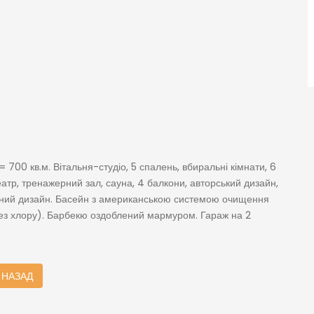
= 700 кв.м. Вітальня-студіо, 5 спалень, вбиральні кімнати, 6
театр, тренажерний зал, сауна, 4 балкони, авторський дизайн,
афтний дизайн. Басейн з американською системою очищення
(без хлору). Барбекю оздоблений мармуром. Гараж на 2
НАЗАД