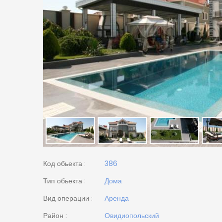
Код обьекта :
386
Тип обьекта :
Дома
Вид операции :
Аренда
Район :
Овидиопольский