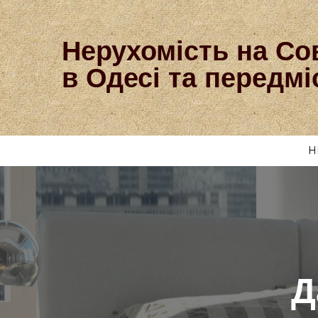
Нерухомість на Со
в Одесі та передмі
Н
Д