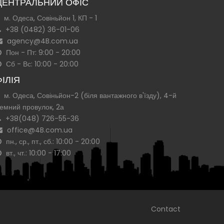
ЦЕНТРАЛЬНИЙ ОФІС
м. Одеса, Совіньйон 1, КП - 1
+38 (0482) 36-01-06
agency@4B.com.ua
Пон - Пт: 9:00 - 20:00
Сб - Вс: 10:00 - 20:00
ФІЛІЯ
м. Одеса, Совіньйон-2 (біля вантажного в'їзду), 4-й
емний провулок, 2а
+38(048) 726-55-36
office@4B.com.ua
пн., ср., пт., сб.: 10:00 - 20:00
вт., чт.: 10:00 - 17:00
Contact