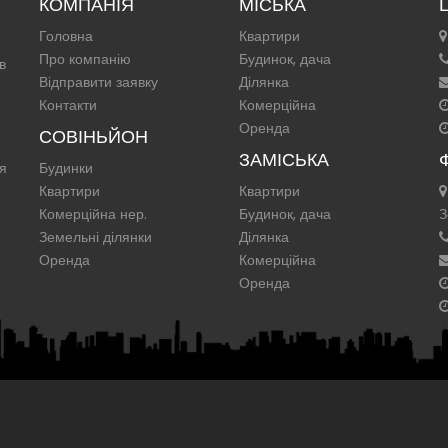
КОМПАНІЯ
МІСЬКА
Головна
Квартири
Про компанію
Будинок, дача
в
Відправити заявку
Ділянка
Контакти
Комерційна
Оренда
СОВІНЬЙОН
ЗАМІСЬКА
ня
Будинки
Квартири
Квартири
Комерційна нер.
Будинок, дача
З
Земельні ділянки
Ділянка
Оренда
Комерційна
Оренда