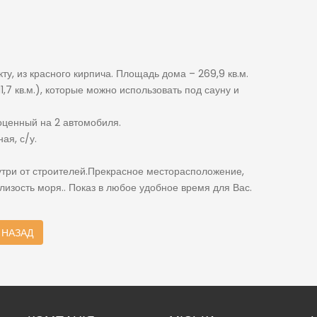
у, из красного кирпича. Площадь дома – 269,9 кв.м.
1,7 кв.м.), которые можно использовать под сауну и
лноценный на 2 автомобиля.
ая, с/у.
утри от строителей.Прекрасное месторасположение,
лизость моря.. Показ в любое удобное время для Вас.
НАЗАД