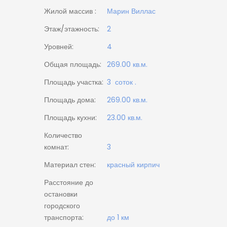
Жилой массив :
Марин Виллас
Этаж/этажность:
2
Уровней:
4
Общая площадь:
269.00 кв.м.
Площадь участка:
3 соток .
Площадь дома:
269.00 кв.м.
Площадь кухни:
23.00 кв.м.
Количество
комнат:
3
Материал стен:
красный кирпич
Расстояние до
остановки
городского
транспорта:
до 1 км