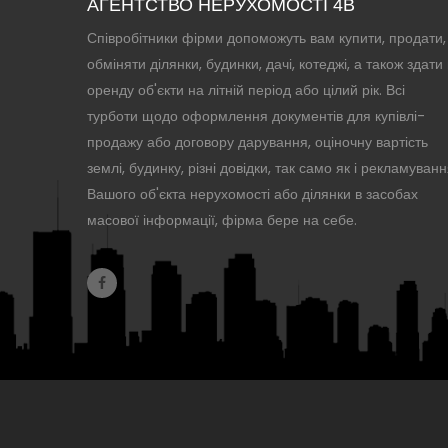
АГЕНТСТВО НЕРУХОМОСТІ 4B
Співробітники фірми допоможуть вам купити, продати,
обміняти ділянки, будинки, дачі, котеджі, а також здати 
оренду об'єкти на літній період або цілий рік. Всі
турботи щодо оформлення документів для купівлі-
продажу або договору дарування, оціночну вартість
землі, будинку, різні довідки, так само як і рекламуван
Вашого об'єкта нерухомості або ділянки в засобах
масової інформації, фірма бере на себе.