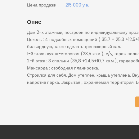
Цена продажи :
215 000 у.е.
Опис
Дом 2-х этажный, построен по индивидуальному проэкт
Цоколь : 4 подсобных помещений ( 35,7 + 25,3 +12,5+1
бильярдную, также сделать тренажерный зал.
1-й этаж : кухня-столовая (23,5 кв.м.), с/у, гараж по
2-й этаж : 3 спальни (35,8 +24,5+10,7 кв.м.), гардеробн
Мансарда : свободная планировка.
Строился для себя. Дом утеплен, крыша утеплена. Вн
напротив парка. Закрытая , охраняемая территория. Б