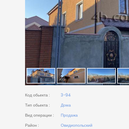
Код обьекта :
3-94
Тип обьекта :
Дома
Вид операции :
Продажа
Район :
Овидиопольский