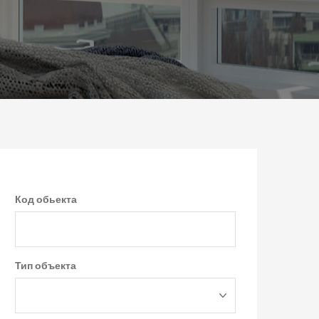
Код обьекта
Тип объекта