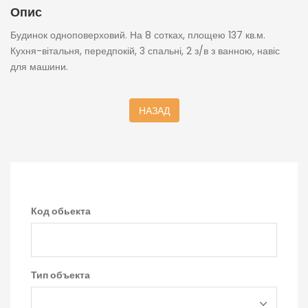
Опис
Будинок одноповерховий. На 8 сотках, площею 137 кв.м.
Кухня-вітальня, передпокій, 3 спальні, 2 з/в з ванною, навіс
для машини.
НАЗАД
Код обьекта
Тип объекта