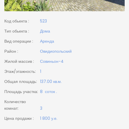
Код обьекта :
523
Тип обьекта :
Дома
Вид операции :
Аренда
Район :
Овидиопольский
Жилой массив :
Совиньон-4
Этаж/этажность:
1
Общая площадь:
137.00 кв.м.
Площадь участка:
8 соток .
Количество
комнат:
3
Цена продажи :
1 800 у.е.