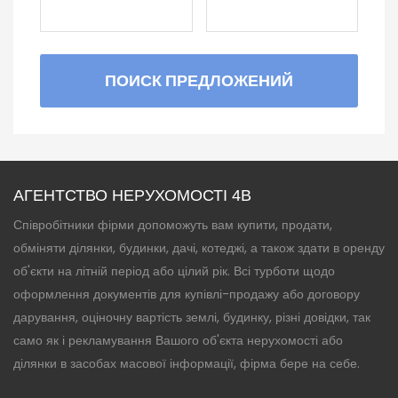
ПОИСК ПРЕДЛОЖЕНИЙ
АГЕНТСТВО НЕРУХОМОСТІ 4B
Співробітники фірми допоможуть вам купити, продати,
обміняти ділянки, будинки, дачі, котеджі, а також здати в оренду
об'єкти на літній період або цілий рік. Всі турботи щодо
оформлення документів для купівлі-продажу або договору
дарування, оціночну вартість землі, будинку, різні довідки, так
само як і рекламування Вашого об'єкта нерухомості або
ділянки в засобах масової інформації, фірма бере на себе.