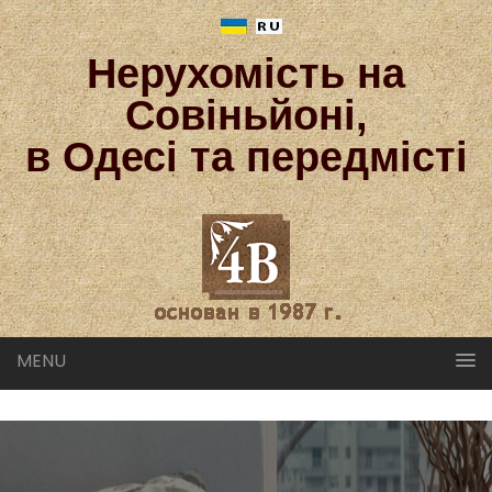
Нерухомість на
Совіньйоні,
в Одесі та передмісті
MENU