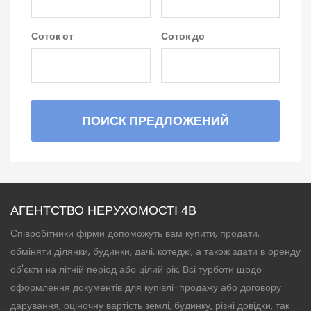
Соток от
Соток до
ПОИСК ПРЕДЛОЖЕНИЙ
АГЕНТСТВО НЕРУХОМОСТІ 4B
Співробітники фірми допоможуть вам купити, продати,
обміняти ділянки, будинки, дачі, котеджі, а також здати в оренду
об'єкти на літній період або цілий рік. Всі турботи щодо
оформлення документів для купівлі-продажу або договору
дарування, оціночну вартість землі, будинку, різні довідки, так