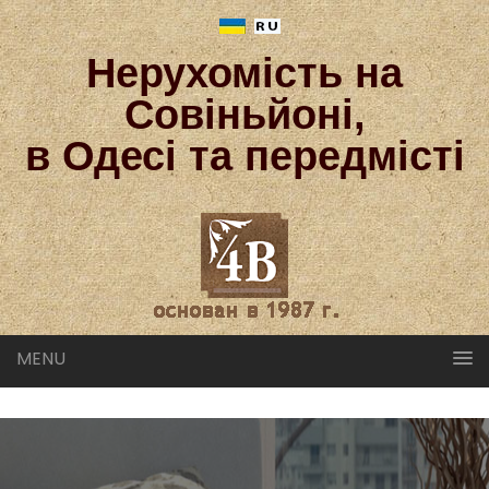
Нерухомість на
Совіньйоні,
в Одесі та передмісті
MENU