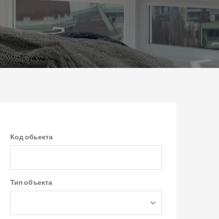
Код обьекта
Тип объекта