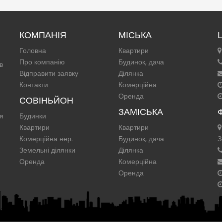
КОМПАНІЯ
МІСЬКА
Головна
Квартири
Про компанію
Будинок, дача
в
Відправити заявку
Ділянка
Контакти
Комерційна
Оренда
СОВІНЬЙОН
ЗАМІСЬКА
ня
Будинки
Квартири
Квартири
Комерційна нер.
Будинок, дача
З
Земельні ділянки
Ділянка
Оренда
Комерційна
Оренда