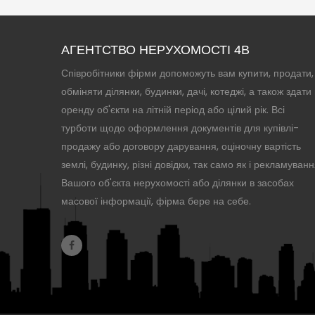
АГЕНТСТВО НЕРУХОМОСТІ 4B
Співробітники фірми допоможуть вам купити, продати,
обміняти ділянки, будинки, дачі, котеджі, а також здати 
оренду об'єкти на літній період або цілий рік. Всі
турботи щодо оформлення документів для купівлі-
продажу або договору дарування, оціночну вартість
землі, будинку, різні довідки, так само як і рекламуван
Вашого об'єкта нерухомості або ділянки в засобах
масової інформації, фірма бере на себе.