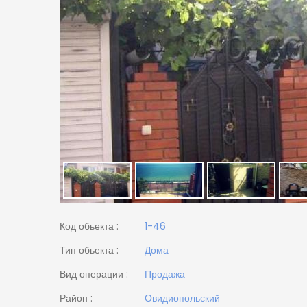
Код обьекта :
1-46
Тип обьекта :
Дома
Вид операции :
Продажа
Район :
Овидиопольский