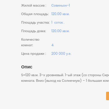
Жилой массив :
Совиньон-1
Общая площадь:
120.00 кв.м.
Площадь участка:
1 соток .
Площадь дома:
120.00 кв.м.
Количество
комнат:
4
Цена продажи :
200 000 у.е.
Опис
S=120 кв.м. 3-х уровневый. 1-ый этаж (со стороны Сир
комната. Вниз (выход на Солнечную) – 1 большая ком