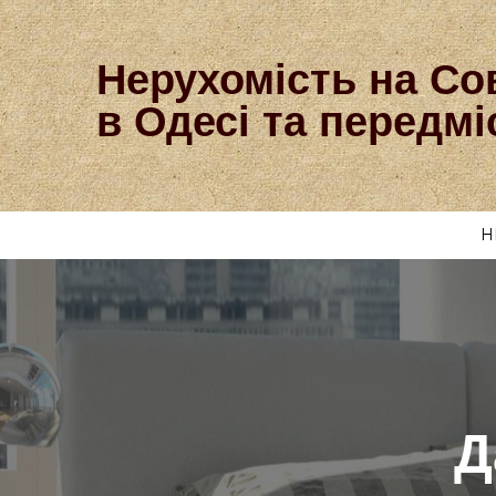
Нерухомість на Со
в Одесі та передмі
Н
Д