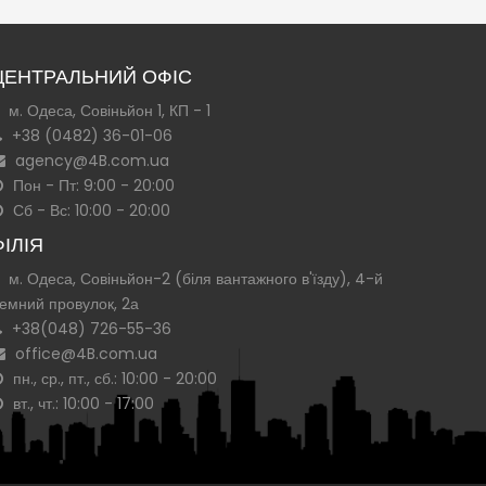
ЦЕНТРАЛЬНИЙ ОФІС
м. Одеса, Совіньйон 1, КП - 1
+38 (0482) 36-01-06
agency@4B.com.ua
Пон - Пт: 9:00 - 20:00
Сб - Вс: 10:00 - 20:00
ФІЛІЯ
м. Одеса, Совіньйон-2 (біля вантажного в'їзду), 4-й
емний провулок, 2а
+38(048) 726-55-36
office@4B.com.ua
пн., ср., пт., сб.: 10:00 - 20:00
вт., чт.: 10:00 - 17:00