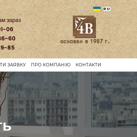
ам зараз
01-06
86-60
39-85
ТИ ЗАЯВКУ
ПРО КОМПАНІЮ
КОНТАКТИ
ть