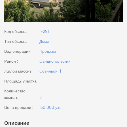
Код обьекта :
1-291
Тип обьекта :
Дома
Вид операции :
Продажа
Район :
Овидиопольский
Жилой массив :
Совиньон-1
Площадь участка:
.
Количество
комнат:
2
Цена продажи :
150 000 у.е.
Описание