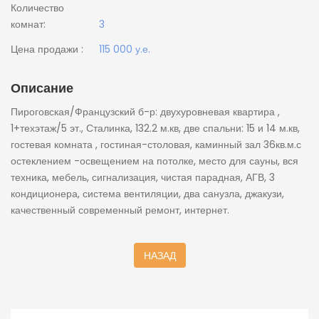
Количество
комнат:
3
Цена продажи :
115 000 у.е.
Описание
Пироговская/Французский б-р: двухуровневая квартира ,
1+техэтаж/5 эт., Сталинка, 132.2 м.кв, две спальни: 15 и 14 м.кв,
гостевая комната , гостиная-столовая, каминный зал 36кв.м.с
остеклением -освещением на потолке, место для сауны, вся
техника, мебель, сигнализация, чистая парадная, АГВ, 3
кондиционера, система вентиляции, два санузла, джакузи,
качественный современный ремонт, интернет.
НАЗАД