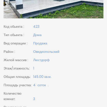
Код обьекта :
423
Тип обьекта :
Дома
Вид операции :
Продажа
Район :
Овидиопольский
Жилой массив :
Люстдорф
Этаж/этажность:
1
Общая площадь:
145.00 кв.м.
Площадь участка:
4 соток .
Количество
комнат:
3