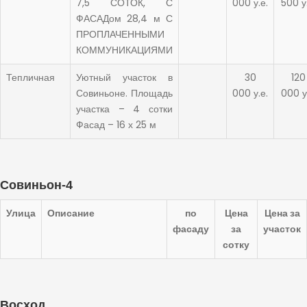
7,5 СОТОК, С
000 у.е.
500 у
ФАСАДом 28,4 м С
ПРОПЛАЧЕННЫМИ
КОММУНИКАЦИЯМИ
Тепличная
Уютный участок в
30
120
Совиньоне. Площадь
000 у.е.
000 у
участка – 4 сотки
Фасад – 16 х 25 м
Совиньон-4
Улица
Описание
по
Цена
Цена за
фасаду
за
участок
сотку
Восход