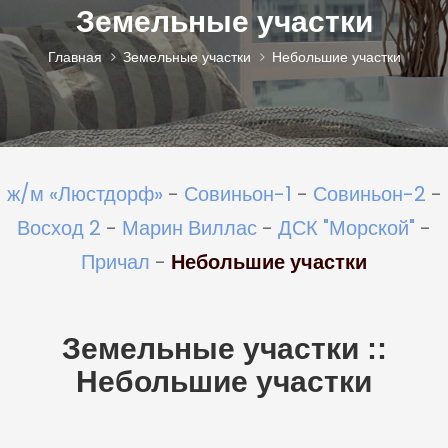
Земельные участки
Главная
Земельные участки
Небольшие участки
ж/м «Люстдорф»
-
Совиньон-1
-
Совиньон-2
-
Восход 2
-
Марин Виллас
-
ДСК "Морской"
-
Причал
-
Небольшие участки
Земельные участки ::
Небольшие участки