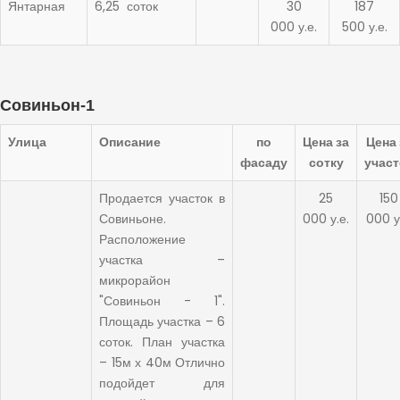
Янтарная
6,25 соток
30
187
000 у.е.
500 у.е.
Совиньон-1
Улица
Описание
по
Цена за
Цена 
фасаду
сотку
участ
Продается участок в
25
150
Совиньоне.
000 у.е.
000 у
Расположение
участка –
микрорайон
"Совиньон - 1".
Площадь участка – 6
соток. План участка
– 15м х 40м Отлично
подойдет для