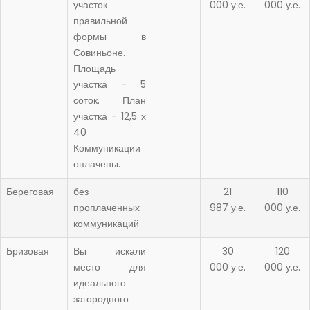
участок
000 у.е.
000 у.е.
правильной
формы в
Совиньоне.
Площадь
участка - 5
соток. План
участка - 12,5 х
40
Коммуникации
оплачены.
Береговая
без
21
110
проплаченных
987 у.е.
000 у.е.
коммуникаций
Бризовая
Вы искали
30
120
место для
000 у.е.
000 у.е.
идеального
загородного