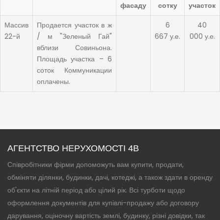
фасаду
сотку
участок
Массив
Продается участок в ж
6
40
22-й
/ м "Зеленый Гай"
667 у.е.
000 у.е.
вблизи Совиньона.
Площадь участка – 6
соток Коммуникации
оплачены.
АГЕНТСТВО НЕРУХОМОСТІ 4B
Співробітники фірми допоможуть вам купити, продати,
обміняти ділянки, будинки, дачі, котеджі, а також здати в оренду
об'єкти на літній період або цілий рік. Всі турботи щодо
оформлення документів для купівлі-продажу або договору
дарування, оціночну вартість землі, будинку, різні довідки, так