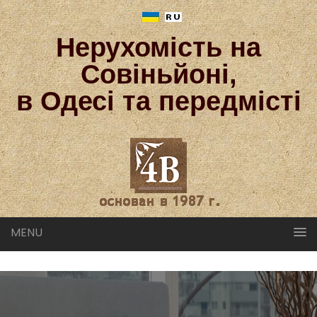
Нерухомість на
Совіньйоні,
в Одесі та передмісті
MENU