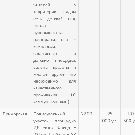
жителей. На
территории рядом
есть детский сад,
школа,
супермаркеты,
рестораны, спа -
комплексы,
спортивные и
детские площадки,
салоны красоты и
многое другое, что
необходимо для
качественного
проживания. (С
коммуникациями).
Приморская
Прямоугольный
22.00
25
187
участок площадью
000 у.е.
500 у
7,5 соток. Фасад –
22,14м. Глубина – 33