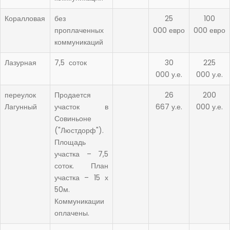
Коралловая
без
25
100
проплаченных
000 евро
000 евро
коммуникаций
Лазурная
7,5 соток
30
225
000 у.е.
000 у.е.
переулок
Продается
26
200
Лагунный
участок в
667 у.е.
000 у.е.
Совиньоне
("Люстдорф").
Площадь
участка – 7,5
соток. План
участка – 15 х
50м.
Коммуникации
оплачены.