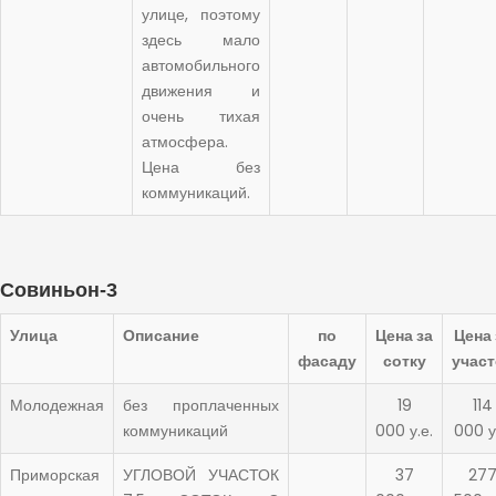
улице, поэтому
здесь мало
автомобильного
движения и
очень тихая
атмосфера.
Цена без
коммуникаций.
Совиньон-3
Улица
Описание
по
Цена за
Цена 
фасаду
сотку
участ
Молодежная
без проплаченных
19
114
коммуникаций
000 у.е.
000 у
Приморская
УГЛОВОЙ УЧАСТОК
37
27