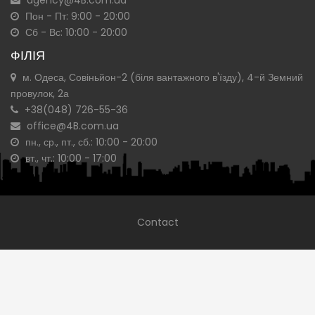
agency@4B.com.ua
Пон - Пт: 9:00 - 20:00
Сб - Вс: 10:00 - 20:00
ФІЛІЯ
м. Одеса, Совіньйон-2 (біля вантажного в'їзду), 4-й Земний
провулок, 2а
+38(048) 726-55-36
office@4B.com.ua
пн., ср., пт., сб.: 10:00 - 20:00
вт., чт.: 10:00 - 17:00
Contact