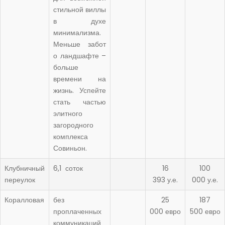
стильной виллы
в духе
минимализма.
Меньше забот
о ландшафте –
больше
времени на
жизнь. Успейте
стать частью
элитного
загородного
комплекса
Совиньон.
Клубничный
6,1 соток
16
100
переулок
393 у.е.
000 у.е.
Коралловая
без
25
187
проплаченных
000 евро
500 евро
коммуникаций