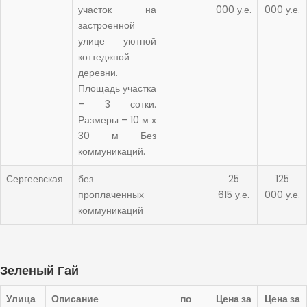
участок на
000 у.е.
000 у.е.
застроенной
улице уютной
коттеджной
деревни.
Площадь участка
– 3 сотки.
Размеры – 10 м х
30 м Без
коммуникаций.
Сергеевская
без
25
125
проплаченных
615 у.е.
000 у.е.
коммуникаций
Зеленый Гай
Улица
Описание
по
Цена за
Цена за