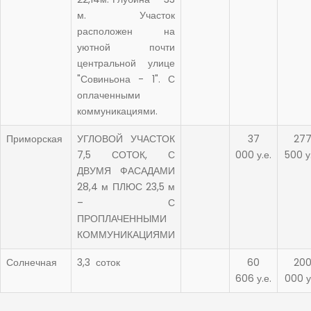
м. Участок
расположен на
уютной почти
центральной улице
"Совиньона - 1". С
оплаченными
коммуникациями.
Приморская
УГЛОВОЙ УЧАСТОК
37
27
7,5 СОТОК, С
000 у.е.
500 у
ДВУМЯ ФАСАДАМИ
28,4 м ПЛЮС 23,5 м
– С
ПРОПЛАЧЕННЫМИ
КОММУНИКАЦИЯМИ
Солнечная
3,3 соток
60
20
606 у.е.
000 у