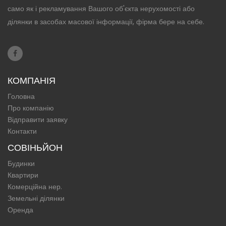
само як і рекламування Вашого об'єкта нерухомості або
ділянки в засобах масової інформації, фірма бере на себе.
КОМПАНІЯ
Головна
Про компанію
Відправити заявку
Контакти
СОВІНЬЙОН
Будинки
Квартири
Комерційна нер.
Земельні ділянки
Оренда