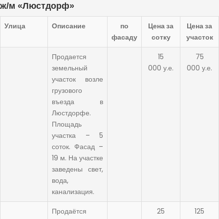
ж/м «Люстдорф»
Улица
Описание
по
Цена за
Цена за
фасаду
сотку
участок
Продается
15
75
земельный
000 у.е.
000 у.е.
участок возле
грузового
въезда в
Люстдорфе.
Площадь
участка – 5
соток. Фасад –
19 м. На участке
заведены свет,
вода,
канализация.
Продаётся
25
125