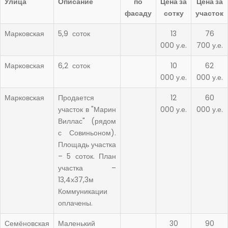
Улица
Описание
по
Цена за
Цена за
фасаду
сотку
участок
Марковская
5,9 соток
13
76
000 у.е.
700 у.е.
Марковская
6,2 соток
10
62
000 у.е.
000 у.е.
Марковская
Продается
12
60
участок в "Марин
000 у.е.
000 у.е.
Виллас" (рядом
с Совиньоном).
Площадь участка
– 5 соток. План
участка –
13,4х37,3м
Коммуникации
оплачены.
Семёновская
Маленький
30
90