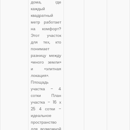
дома, где
каждый
квадратный
метр работает
на комфорт?
Этот участок
для тех, кто
понимает
разницу между
«много земли»
и «элитная
локация».
Площадь
участка – 4
сотки План
участка – 16 х
25 4 сотки –
идеальное
пространство
для возможной