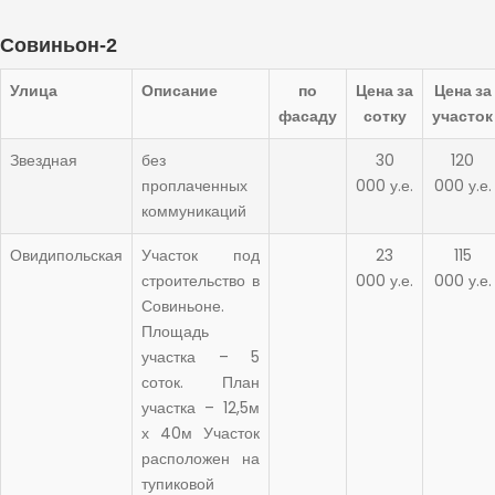
Совиньон-2
Улица
Описание
по
Цена за
Цена за
фасаду
сотку
участок
Звездная
без
30
120
проплаченных
000 у.е.
000 у.е.
коммуникаций
Овидипольская
Участок под
23
115
строительство в
000 у.е.
000 у.е.
Совиньоне.
Площадь
участка – 5
соток. План
участка – 12,5м
х 40м Участок
расположен на
тупиковой