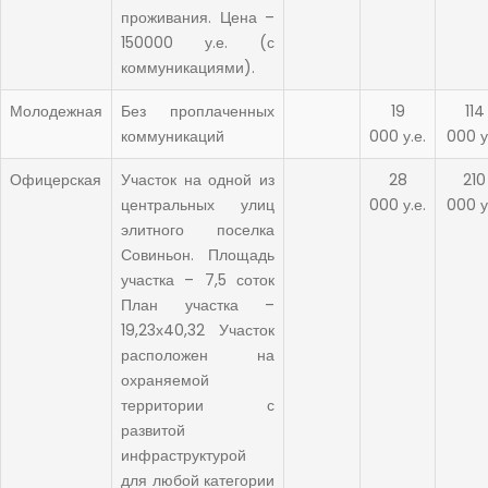
проживания. Цена –
150000 у.е. (с
коммуникациями).
Молодежная
Без проплаченных
19
114
коммуникаций
000 у.е.
000 у
Офицерская
Участок на одной из
28
210
центральных улиц
000 у.е.
000 у
элитного поселка
Совиньон. Площадь
участка – 7,5 соток
План участка –
19,23х40,32 Участок
расположен на
охраняемой
территории с
развитой
инфраструктурой
для любой категории