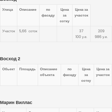
Улица
Описание
по
Цена
Цена за
фасаду
за
участок
сотку
Участок
5,66 соток
37
209
100 у.е.
986 у.е.
Восход 2
Обьект
Площадь
Описание
по
Цена
Цена за
объекта
фасаду
за
участок
сотку
Марин Виллас