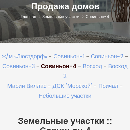
Продажа домов
Главная
Земельные участки
Совиньон-4
ж/м «Люстдорф»
-
Совиньон-1
-
Совиньон-2
-
Совиньон-3
-
Совиньон-4
-
Восход
-
Восход
2
Марин Виллас
-
ДСК "Морской"
-
Причал
-
Небольшие участки
Земельные участки ::