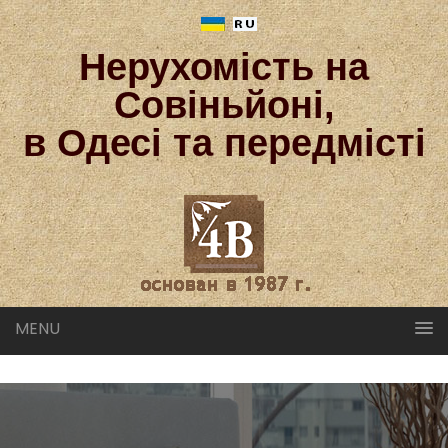
Нерухомість на
Совіньйоні,
в Одесі та передмісті
MENU